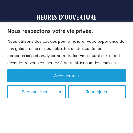
HEURES D’OUVERTURE
Nous respectons votre vie privée.
LUNDI : 8h30 à 12h et 13h à 17h30
Nous utilisons des cookies pour améliorer votre expérience de
MARDI : 8h30 à 12h et 13h à 17h30
navigation, diffuser des publicités ou des contenus
MERCREDI : 8h30 à 12h et 13h à 17h30
personnalisés et analyser notre trafic. En cliquant sur « Tout
JEUDI : 8h30 à 12h et 13h à 17h30
accepter », vous consentez à notre utilisation des cookies.
VENDREDI : 8h30 à 12h et 13h à 17h30
Accepter tout
SAMEDI ET DIMANCHE FERMÉ
Personnaliser
Tout rejeter
NOUS JOINDRE
418 962-1434