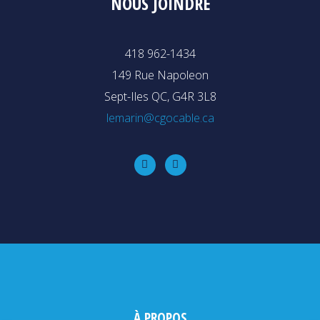
NOUS JOINDRE
418 962-1434
149 Rue Napoleon
Sept-Iles QC, G4R 3L8
lemarin@cgocable.ca
À PROPOS