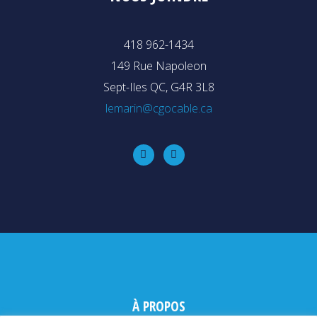
418 962-1434
149 Rue Napoleon
Sept-Iles QC, G4R 3L8
lemarin@cgocable.ca
À PROPOS