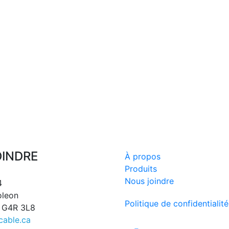
OINDRE
À propos
Produits
Nous joindre
4
oleon
Politique de confidentialité
, G4R 3L8
cable.ca